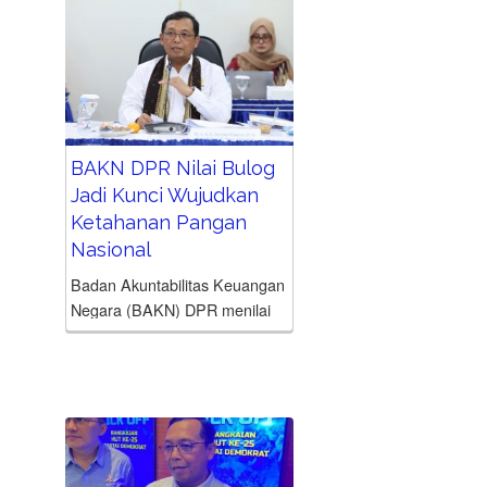
selama delapan pekan tersebut
menjadi wujud pengabdian
Demokrat...
BAKN DPR Nilai Bulog
Jadi Kunci Wujudkan
Ketahanan Pangan
Nasional
Badan Akuntabilitas Keuangan
Negara (BAKN) DPR menilai
penguatan tata kelola dan
kelembagaan Perum Bulog
menjadi kunci dalam
mewujudkan ketahanan
pangan nasional. Sebagai
instrumen negara, perusahaan
plat merah ini dinilai memiliki...