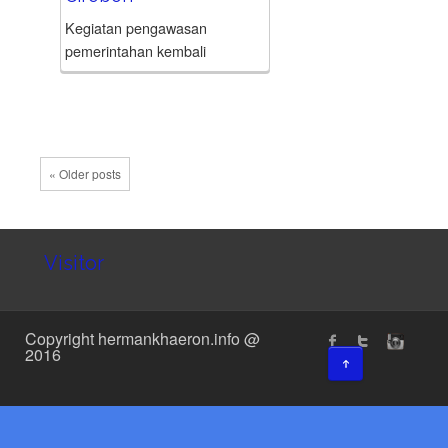
Kegiatan pengawasan
pemerintahan kembali
dilakukan dr Hj Ratnawati, M.
K.K.K. Anggota DPRD Provinsi
Jawa Barat tersebut turun
langsung menemui masyarakat
di Desa Depok, Kecamatan
« Older posts
Depok, Kabupaten Cirebon,
Minggu (28/6/2026).
Kegiatan...
Visitor
Copyright hermankhaeron.info @
2016
↑