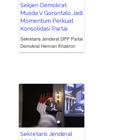
Sekjen Demokrat:
Musda V Gorontalo Jadi
Momentum Perkuat
Konsolidasi Partai
Sekretaris Jenderal DPP Partai
Demokrat Herman Khaeron
membuka Musyawarah Daerah
(Musda) V DPD Partai
Demokrat Provinsi Gorontalo
yang digelar di Hotel Fox
Gorontalo, Minggu (5/7/2026).
Musda tersebut diharapkan
menjadi momentum...
Sekretaris Jenderal