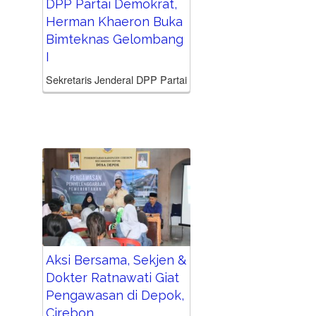
DPP Partai Demokrat,
Herman Khaeron Buka
Bimteknas Gelombang
I
Sekretaris Jenderal DPP Partai
Demokrat, Herman Khaeron ,
secara resmi membuka
Gelombang I Bimbingan Teknis
Nasional (Bimteknas) Anggota
Fraksi Partai Demokrat DPRD
Provinsi dan Kabupaten/Kota
se-Indonesia yang digelar di
Museum...
Aksi Bersama, Sekjen &
Dokter Ratnawati Giat
Pengawasan di Depok,
Cirebon