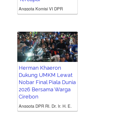
Anggota Komisi VI DPR
RI Herman Khaeron menilai
pembenahan badan usaha
milik negara (BUMN) melalui
restrukturisasi harus menjadi
prioritas
sebelum pemerintah menjalankan
kebijakan streamlining atau
penggabungan perusahaan.
Herman Khaeron
Menurut Herman, masih
banyak BUMN yang
Dukung UMKM Lewat
menghadapi...
Nobar Final Piala Dunia
2026 Bersama Warga
Cirebon
Anggota DPR RI, Dr. Ir. H. E.
Herman Khaeron, M.Si.,
menggelar acara nonton
bareng (nobar) Final Piala