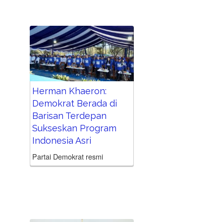
Dunia 2026 bersama ratusan
pengemudi ojek online (ojol),
aktivis, dan masyarakat di
Rumah...
Herman Khaeron:
Demokrat Berada di
Barisan Terdepan
Sukseskan Program
Indonesia Asri
Partai Demokrat resmi
meluncurkan Gerakan Nasional
Langit Biru Indonesia Asri
sebagai rangkaian peringatan
Hari Ulang Tahun (HUT) ke-25
partai. Gerakan yang digelar