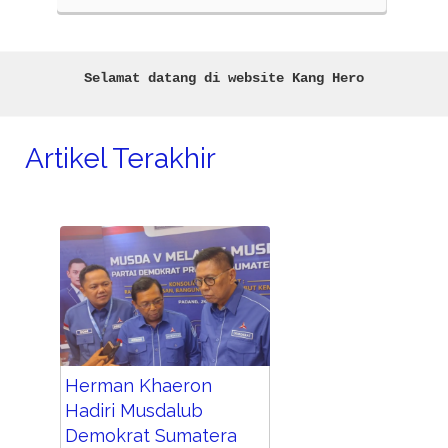
rima penghargaan bergengsi
duli Daerah”, dalam ajang
arlemen Award 2023
Selamat datang di website Kang Hero
Artikel Terakhir
Herman Khaeron
Hadiri Musdalub
Demokrat Sumatera