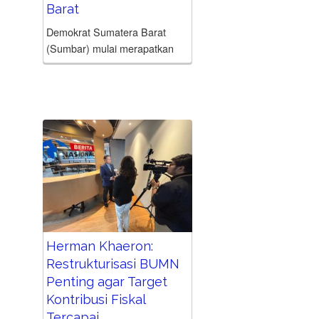
Barat
Demokrat Sumatera Barat
(Sumbar) mulai merapatkan
barisan untuk menuju
Pemilihan Umum (Pemilu)
2029 lewat Musyawarah
Daerah Luar Biasa (Musdalub)
yang dibuka pada Jumat (24/7)
malam, di Padang. Musdalub
tersebut diikuti...
Herman Khaeron:
Restrukturisasi BUMN
Penting agar Target
Kontribusi Fiskal
Tercapai