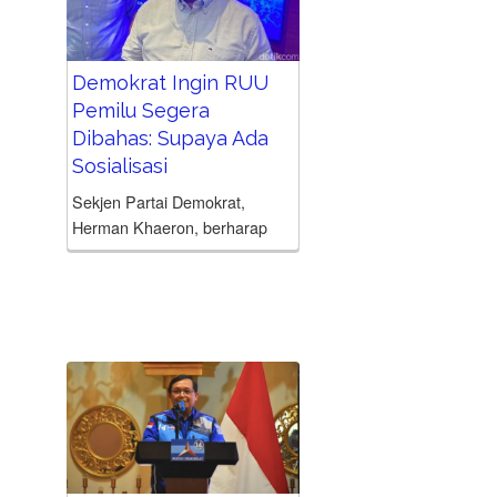
Demokrat Ingin RUU
Pemilu Segera
Dibahas: Supaya Ada
Sosialisasi
Sekjen Partai Demokrat,
Herman Khaeron, berharap
pembahasan revisi Undang-
Undang Pemilu segera
dilakukan. Dengan demikian, ia
melihat sosialisasi terhadap
masyarakat juga bisa
secepatnya dilakukan. “Kami
inginnya secepatnya, kami
ingin secepatnya supaya...