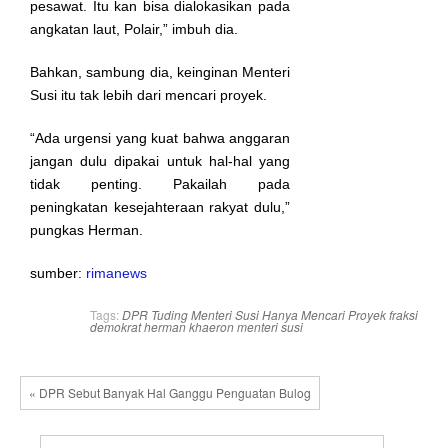
pesawat. Itu kan bisa dialokasikan pada
angkatan laut, Polair,” imbuh dia.
Bahkan, sambung dia, keinginan Menteri
Susi itu tak lebih dari mencari proyek.
“Ada urgensi yang kuat bahwa anggaran
jangan dulu dipakai untuk hal-hal yang
tidak penting. Pakailah pada
peningkatan kesejahteraan rakyat dulu‎,”
pungkas Herman.
sumber:
rimanews
Tags:
DPR Tuding Menteri Susi Hanya Mencari Proyek
fraksi
demokrat
herman khaeron
menteri susi
« DPR Sebut Banyak Hal Ganggu Penguatan Bulog