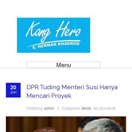
Menu
20
DPR Tuding Menteri Susi Hanya
Jun
Mencari Proyek
Posted by:
admin
Categories:
Berita
No comments