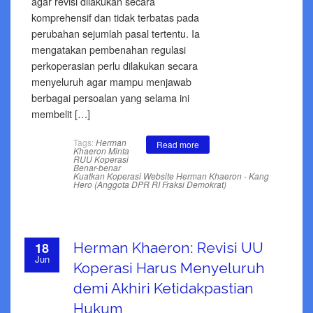
agar revisi dilakukan secara
komprehensif dan tidak terbatas pada
perubahan sejumlah pasal tertentu. Ia
mengatakan pembenahan regulasi
perkoperasian perlu dilakukan secara
menyeluruh agar mampu menjawab
berbagai persoalan yang selama ini
membelit […]
Tags:
Herman
Read more
Khaeron Minta
RUU Koperasi
Benar-benar
Kuatkan Koperasi
Website Herman Khaeron - Kang
Hero (Anggota DPR RI Fraksi Demokrat)
18
Herman Khaeron: Revisi UU
Jun
Koperasi Harus Menyeluruh
demi Akhiri Ketidakpastian
Hukum