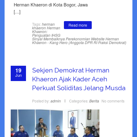
Herman Khaeron di Kota Bogor, Jawa
[…]
Tags:
herman
Read more
khaeron
Herman
Khaeron:
Penguatan IHSG
Sinyal Membaiknya Perekonomian
Website Herman
Khaeron - Kang Hero (Anggota DPR RI Fraksi Demokrat)
19
Sekjen Demokrat Herman
Jun
Khaeron Ajak Kader Aceh
Perkuat Soliditas Jelang Musda
Posted by:
admin
Categories:
Berita
No comments