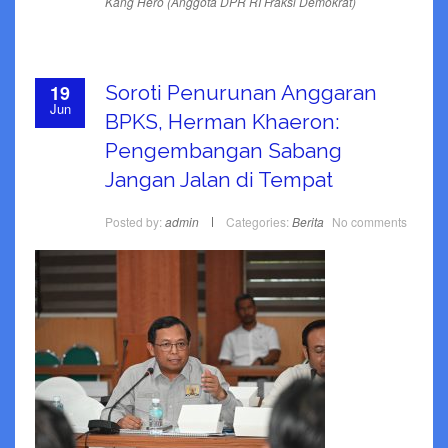
Kang Hero (Anggota DPR RI Fraksi Demokrat)
19
Soroti Penurunan Anggaran
Jun
BPKS, Herman Khaeron:
Pengembangan Sabang
Jangan Jalan di Tempat
Posted by:
admin
Categories:
Berita
No comments