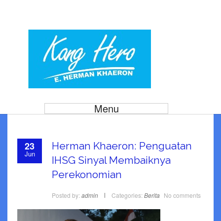
Menu
23
Herman Khaeron: Penguatan
Jun
IHSG Sinyal Membaiknya
Perekonomian
Posted by:
admin
Categories:
Berita
No comments