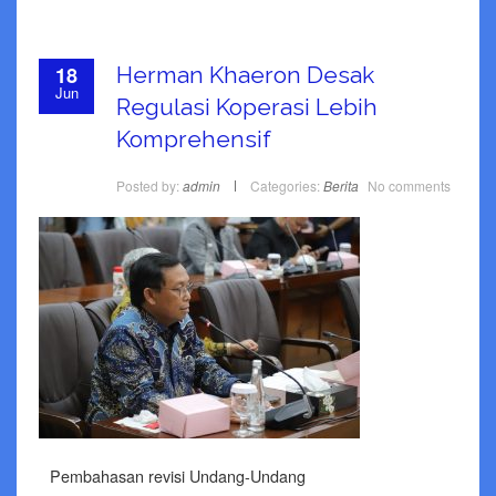
18
Herman Khaeron Desak
Jun
Regulasi Koperasi Lebih
Komprehensif
Posted by:
admin
Categories:
Berita
No comments
Pembahasan revisi Undang-Undang