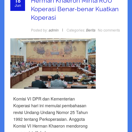
18
Herman Khaeron Minta RUU
Jun
Koperasi Benar-benar Kuatkan
Koperasi
Posted by:
admin
Categories:
Berita
No comments
Komisi VI DPR dan Kementerian
Koperasi hari ini memulai pembahasan
revisi Undang-Undang Nomor 25 Tahun
1992 tentang Perkoperasian. Anggota
Komisi VI Herman Khaeron mendorong