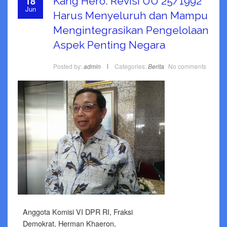
18
Kang Hero: Revisi UU 25/1992
Jun
Harus Menyeluruh dan Mampu
Mengintegrasikan Pengelolaan
Aspek Penting Negara
Posted by:
admin
Categories:
Berita
No comments
Anggota Komisi VI DPR RI, Fraksi
Demokrat, Herman Khaeron,