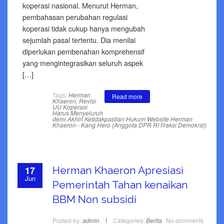
koperasi nasional. Menurut Herman,
pembahasan perubahan regulasi
koperasi tidak cukup hanya mengubah
sejumlah pasal tertentu. Dia menilai
diperlukan pembenahan komprehensif
yang mengintegrasikan seluruh aspek
[…]
Tags:
Herman
Read more
Khaeron: Revisi
UU Koperasi
Harus Menyeluruh
demi Akhiri Ketidakpastian Hukum
Website Herman
Khaeron - Kang Hero (Anggota DPR RI Fraksi Demokrat)
17
Herman Khaeron Apresiasi
Jun
Pemerintah Tahan kenaikan
BBM Non subsidi
Posted by:
admin
Categories:
Berita
No comments