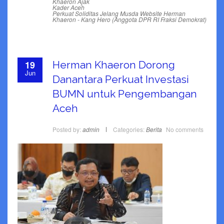
Khaeron Ajak
Kader Aceh
Perkuat Soliditas Jelang Musda
Website Herman
Khaeron - Kang Hero (Anggota DPR RI Fraksi Demokrat)
19
Herman Khaeron Dorong
Jun
Danantara Perkuat Investasi
BUMN untuk Pengembangan
Aceh
Posted by:
admin
Categories:
Berita
No comments