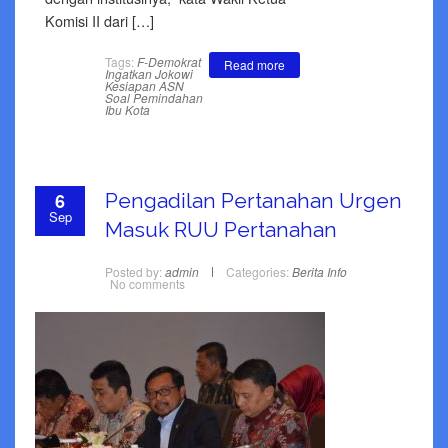
Komisi II dari […]
Tags:
F-Demokrat
Read more
Ingatkan Jokowi
Kesiapan ASN
Soal Pemindahan
Ibu Kota
6
Pengadilan Pertanahan Urgen
Sep
Masuk RUU Pertanahan
Posted by:
admin
Categories:
Berita
Info
No comments