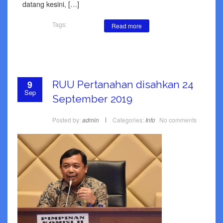
datang kesini, […]
Tags:
Read more
9
RUU Pertanahan disahkan 24
Sep
September 2019
Posted by:
admin
Categories:
Info
No comments