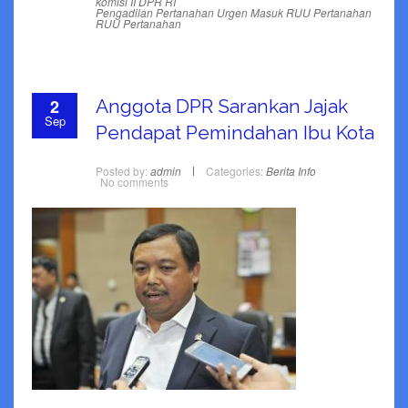
komisi II DPR RI
Pengadilan Pertanahan Urgen Masuk RUU Pertanahan
RUU Pertanahan
2
Anggota DPR Sarankan Jajak
Sep
Pendapat Pemindahan Ibu Kota
Posted by:
admin
Categories:
Berita
Info
No comments