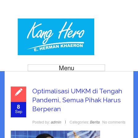
Menu
Optimalisasi UMKM di Tengah
Pandemi, Semua Pihak Harus
8
Berperan
Sep
Posted by:
admin
Categories:
Berita
No comments