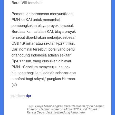
Barat VIII tersebut.
Pemerintah berencana menyuntikkan
PMN ke KAI untuk menambal
pembengkakan biaya proyek tersebut.
Berdasarkan catatan KAI, biaya proyek
tersebut diperkirakan melonjak sebesar
US$ 1,9 miliar atau sekitar Rp27 triliun.
Dari nominal tersebut, porsi yang perlu
ditanggung Indonesia adalah sekitar
Rp4,1 triliun, yang diusulkan dibiayai
PMN. “Sebelum menyetujui, hitung-
hitungan bagi kami adalah sebesar apa
manfaat bagi rakyat,” pungkas Herman.
(sf)
sumber:
dpr
Tags:
Biaya Membengkak
fraksi demokrat dpr ri
herman
khaeron
Herman Khaeron Minta BPK Audit Proyek
Kereta Cepat Jakarta-Bandung
kang hero