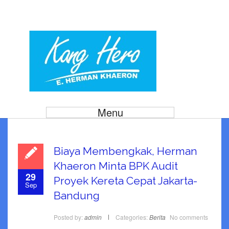
Menu
Biaya Membengkak, Herman
Khaeron Minta BPK Audit
29
Proyek Kereta Cepat Jakarta-
Sep
Bandung
Posted by:
admin
Categories:
Berita
No comments