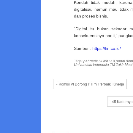
Kendati tidak mudah, karen
digitalisai, namun mau tidak
dan proses bisnis.
“Digital itu bukan sekadar 
konsekuensinya nanti,” pungk
Sumber :
https://fin.co.id/
Tags:
pandemi COVID-19
partai dem
Universitas Indonesia TM Zakir Ma
« Komisi VI Dorong PTPN Perbaiki Kinerja
145 Kadernya 