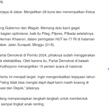
ng.
rjaya di Jabar. Menjadikan 28 kursi dan menempatkan Ketua
ung Gubernur dan Wagub. Memang dulu kami gagal
agian optimisme, baik itu Pileg, Pilpres, Pilkada setelahnya
ta Herman Khaeron, dalam peringatan HUT ke-77 RI di halaman
bar, Jalan Surapati, Minggu (21/8).
rtai Demokrat di Pemilu 2024, pihaknya sudah menggerakan
 elektabilitas. Oleh karena itu, Partai Demokrat di bawah
Yudhoyono menargetkan 15 persen suara di nasional.
 tentu ini menjadi target. Ingin mengembalikan kejayaan tahun
Paling tidak bisa mengisi dapil-dapil kami masih kosong di
asi dan Depok,” jelasnya.
sedang mempersiapkan langkah-langkah untuk membentuk
sampai tingkat anak ranting.