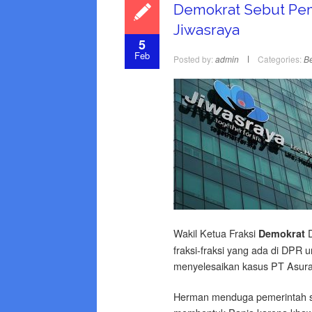
Demokrat Sebut Pem
Jiwasraya
5
Feb
Posted by:
admin
Categories:
Be
Wakil Ketua Fraksi
Demokrat
fraksi-fraksi yang ada di DPR 
menyelesaikan kasus PT Asura
Herman menduga pemerintah s