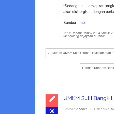
“Sedang mempersiapkan langka
akan disinergikan dengan ber
Sumber:
rmol
Tags:
Hadapi Pemilu 2024
komisi VI
Mendulang Kejayaan di Jabar
« Puluhan UMKM Kota Cirebon ikuti pameran 
Herman Khaeron Berika
UMKM Sulit Bangkit
Posted by:
admin
Categories:
Be
30